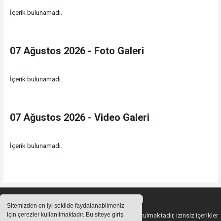
İçerik bulunamadı.
07 Ağustos 2026 - Foto Galeri
İçerik bulunamadı.
07 Ağustos 2026 - Video Galeri
İçerik bulunamadı.
Sitemizden en iyi şekilde faydalanabilmeniz
için çerezler kullanılmaktadır. Bu siteye giriş
Sitemizde bulunan içeriklerin tüm hakları saklı tutulmaktadır, izinsiz içerikler