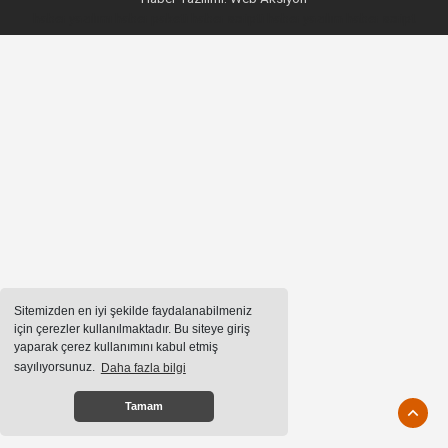
haber yazılımı
haber paketi
haber scripti
haber yazılım
haber script
Sitemizden en iyi şekilde faydalanabilmeniz
için çerezler kullanılmaktadır. Bu siteye giriş
yaparak çerez kullanımını kabul etmiş
sayılıyorsunuz.
Daha fazla bilgi
Tamam