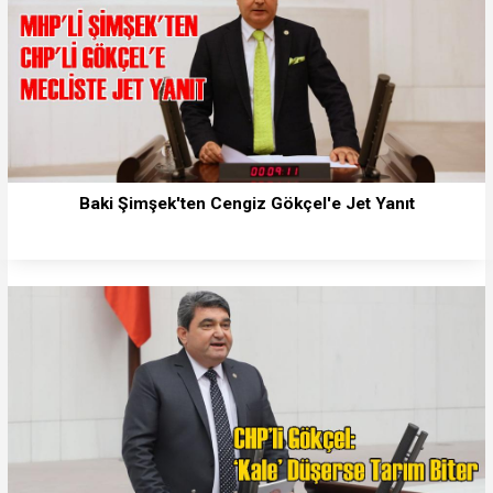
Baki Şimşek'ten Cengiz Gökçel'e Jet Yanıt