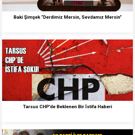
Baki Şimşek “Derdimiz Mersin, Sevdamız Mersin”
Tarsus CHP’de Beklenen Bir İstifa Haberi