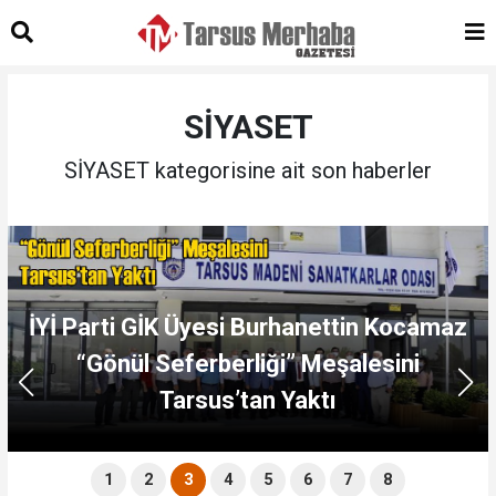
SİYASET
SİYASET kategorisine ait son haberler
İYİ Parti GİK Üyesi Burhanettin Kocamaz
“Gönül Seferberliği” Meşalesini
Tarsus’tan Yaktı
1
2
3
4
5
6
7
8