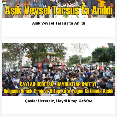
Aşık Veysel Tarsus’ta Anıldı
Çaylar Ücretsiz, Haydi Kitap Kafe’ye