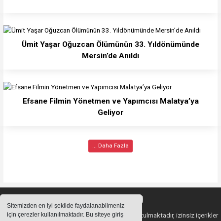
Ümit Yaşar Oğuzcan Ölümünün 33. Yıldönümünde
Mersin’de Anıldı
Efsane Filmin Yönetmen ve Yapımcısı Malatya’ya
Geliyor
... Daha Fazla
Sitemizden en iyi şekilde faydalanabilmeniz
için çerezler kullanılmaktadır. Bu siteye giriş
Sitemizde bulunan içeriklerin tüm hakları saklı tutulmaktadır, izinsiz içerikler