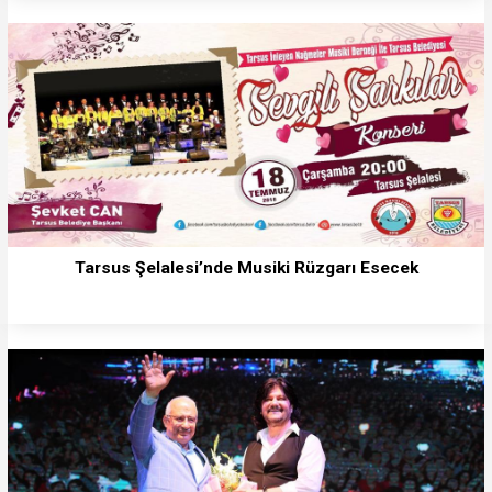
Tarsus Şelalesi’nde Musiki Rüzgarı Esecek