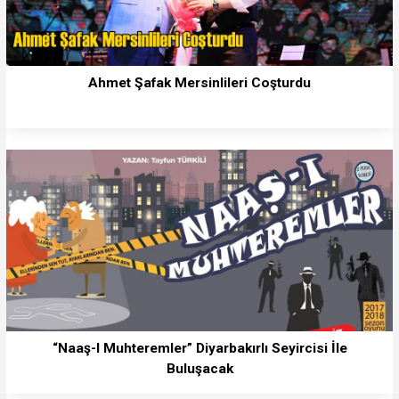
Ahmet Şafak Mersinlileri Coşturdu
“Naaş-I Muhteremler” Diyarbakırlı Seyircisi İle
Buluşacak