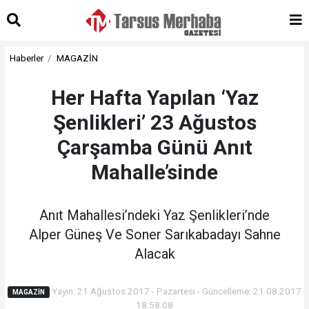
Haberler
MAGAZİN
Her Hafta Yapılan ‘Yaz
Şenlikleri’ 23 Ağustos
Çarşamba Günü Anıt
Mahalle’sinde
Anıt Mahallesi’ndeki Yaz Şenlikleri’nde
Alper Güneş Ve Soner Sarıkabadayı Sahne
Alacak
Yayın: 21 Ağustos 2017 - Pazartesi - Güncelleme: 21.08.2017
MAGAZİN
18:58:08