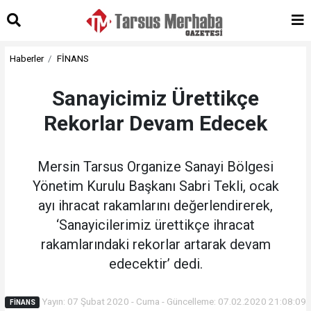
Haberler
FİNANS
Sanayicimiz Ürettikçe
Rekorlar Devam Edecek
Mersin Tarsus Organize Sanayi Bölgesi
Yönetim Kurulu Başkanı Sabri Tekli, ocak
ayı ihracat rakamlarını değerlendirerek,
‘Sanayicilerimiz ürettikçe ihracat
rakamlarındaki rekorlar artarak devam
edecektir’ dedi.
Yayın: 07 Şubat 2020 - Cuma - Güncelleme: 07.02.2020 21:08:09
FİNANS