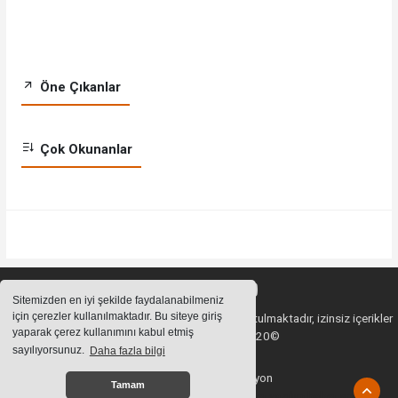
Öne Çıkanlar
Çok Okunanlar
Sitemizden en iyi şekilde faydalanabilmeniz
için çerezler kullanılmaktadır. Bu siteye giriş
Sitemizde bulunan içeriklerin tüm hakları saklı tutulmaktadır, izinsiz içerikler
yaparak çerez kullanımını kabul etmiş
kullanılamaz. Copyright 2020©
sayılıyorsunuz.
Daha fazla bilgi
Haber Yazılımı:
Web Aksiyon
Tamam
haber yazılımı
haber paketi
haber scripti
haber yazılım
haber script