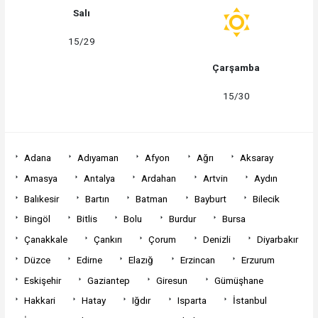
Salı
15/29
Çarşamba
15/30
Adana
Adıyaman
Afyon
Ağrı
Aksaray
Amasya
Antalya
Ardahan
Artvin
Aydın
Balıkesir
Bartın
Batman
Bayburt
Bilecik
Bingöl
Bitlis
Bolu
Burdur
Bursa
Çanakkale
Çankırı
Çorum
Denizli
Diyarbakır
Düzce
Edirne
Elazığ
Erzincan
Erzurum
Eskişehir
Gaziantep
Giresun
Gümüşhane
Hakkari
Hatay
Iğdır
Isparta
İstanbul