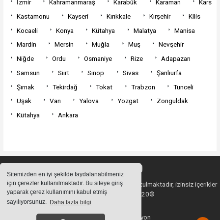
İzmir
Kahramanmaraş
Karabük
Karaman
Kars
Kastamonu
Kayseri
Kırıkkale
Kırşehir
Kilis
Kocaeli
Konya
Kütahya
Malatya
Manisa
Mardin
Mersin
Muğla
Muş
Nevşehir
Niğde
Ordu
Osmaniye
Rize
Adapazarı
Samsun
Siirt
Sinop
Sivas
Şanlıurfa
Şırnak
Tekirdağ
Tokat
Trabzon
Tunceli
Uşak
Van
Yalova
Yozgat
Zonguldak
Kütahya
Ankara
Sitemizden en iyi şekilde faydalanabilmeniz
için çerezler kullanılmaktadır. Bu siteye giriş
Sitemizde bulunan içeriklerin tüm hakları saklı tutulmaktadır, izinsiz içerikler
yaparak çerez kullanımını kabul etmiş
kullanılamaz. Copyright 2020©
sayılıyorsunuz.
Daha fazla bilgi
Haber Yazılımı:
Web Aksiyon