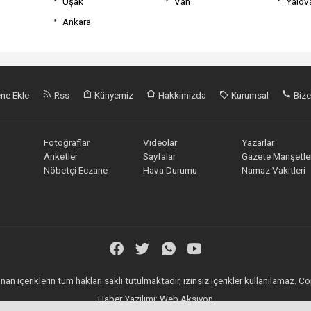
Uşak
Van
Yalov
Ankara
ne Ekle
Rss
Künyemiz
Hakkımızda
Kurumsal
Bize
Fotoğraflar
Videolar
Yazarlar
Anketler
Sayfalar
Gazete Manşetler
Nöbetçi Eczane
Hava Durumu
Namaz Vakitleri
an içeriklerin tüm hakları saklı tutulmaktadır, izinsiz içerikler kullanılamaz.
Haber Yazılımı:
Web Aksiyon