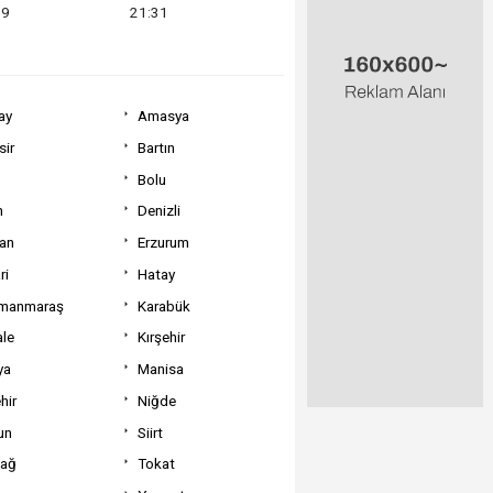
59
21:31
ay
Amasya
sir
Bartın
Bolu
m
Denizli
can
Erzurum
ri
Hatay
manmaraş
Karabük
ale
Kırşehir
ya
Manisa
hir
Niğde
un
Siirt
dağ
Tokat