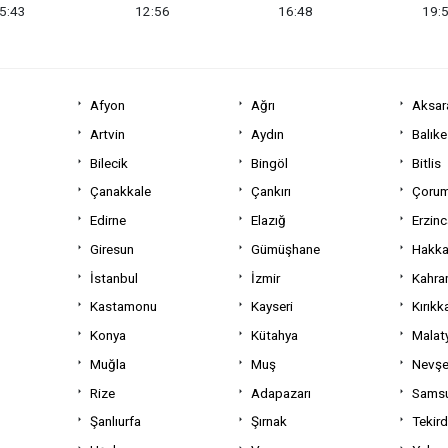
5:43
12:56
16:48
19:
Afyon
Ağrı
Aksar
Artvin
Aydın
Balıke
Bilecik
Bingöl
Bitlis
Çanakkale
Çankırı
Çoru
Edirne
Elazığ
Erzin
Giresun
Gümüşhane
Hakka
İstanbul
İzmir
Kahra
Kastamonu
Kayseri
Kırıkk
Konya
Kütahya
Malat
Muğla
Muş
Nevşe
Rize
Adapazarı
Sams
Şanlıurfa
Şırnak
Tekir