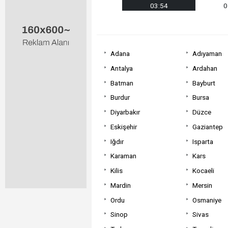
03:54
0
Adana
Adıyaman
Antalya
Ardahan
Batman
Bayburt
Burdur
Bursa
Diyarbakır
Düzce
Eskişehir
Gaziantep
Iğdır
Isparta
Karaman
Kars
Kilis
Kocaeli
Mardin
Mersin
Ordu
Osmaniye
Sinop
Sivas