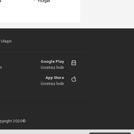
a
Yozgat
 Ulaşın
Google Play
i
Ücretsiz İndir
App Store
Ücretsiz İndir
 Copyright 2020©