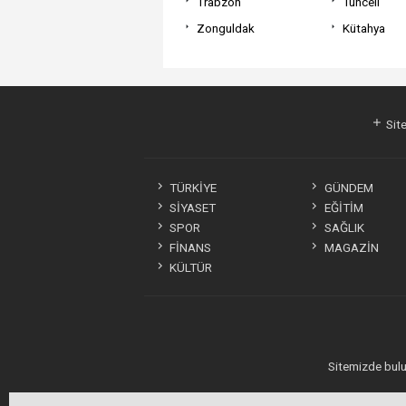
Trabzon
Tunceli
Zonguldak
Kütahya
hacklink
hacklink
backlink
hacklink
hacklink
hacklink
izmir
hacklink
hacklink
hacklink
hacklink
hacklink
hacklink
hacklink
hacklink
taraftarium24
jojobet
汽
wps
wps
taraftarium24
telegram
casibom
有
taraftarium24
爱
汽
al
al
al
paneli
web
paneli
satın
paneli
satın
paneli
paneli
水
官
下
道
思
水
ajans
al
al
音
网
载
翻
助
音
Site
乐
译
手
乐
TÜRKİYE
GÜNDEM
SİYASET
EĞİTİM
SPOR
SAĞLIK
FİNANS
MAGAZİN
KÜLTÜR
Sitemizde bulun