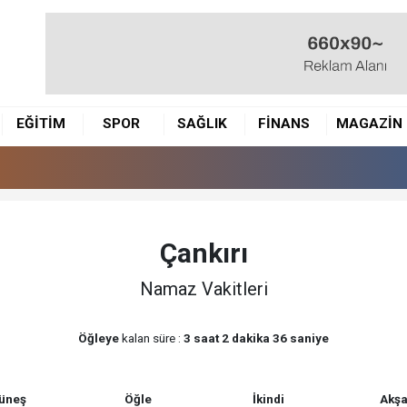
EĞİTİM
SPOR
SAĞLIK
FİNANS
MAGAZİN
Çankırı
Namaz Vakitleri
Öğleye
kalan süre :
3 saat 2 dakika 36 saniye
üneş
Öğle
İkindi
Akş