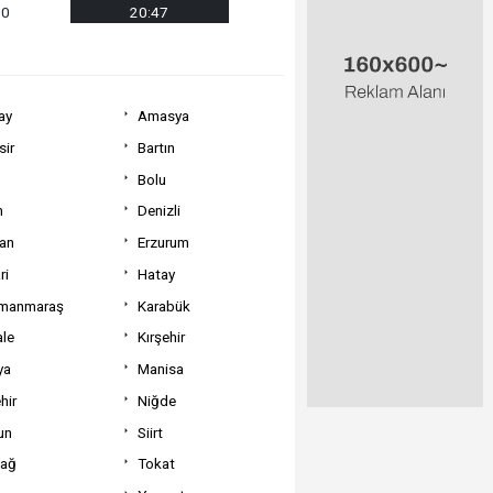
20
20:47
ay
Amasya
sir
Bartın
Bolu
m
Denizli
can
Erzurum
ri
Hatay
manmaraş
Karabük
ale
Kırşehir
ya
Manisa
hir
Niğde
un
Siirt
dağ
Tokat