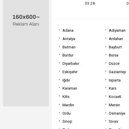
03:28
0
Adana
Adıyaman
Antalya
Ardahan
Batman
Bayburt
Burdur
Bursa
Diyarbakır
Düzce
Eskişehir
Gaziantep
Iğdır
Isparta
Karaman
Kars
Kilis
Kocaeli
Mardin
Mersin
Ordu
Osmaniye
Sinop
Sivas