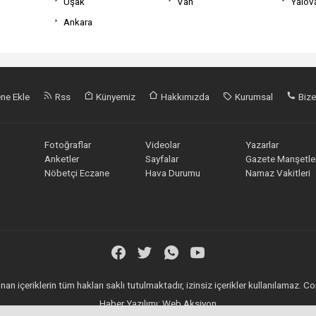
Uşak
Van
Yalov
Ankara
ne Ekle
Rss
Künyemiz
Hakkımızda
Kurumsal
Bize
Fotoğraflar
Videolar
Yazarlar
Anketler
Sayfalar
Gazete Manşetler
Nöbetçi Eczane
Hava Durumu
Namaz Vakitleri
an içeriklerin tüm hakları saklı tutulmaktadır, izinsiz içerikler kullanılamaz.
Haber Yazılımı:
Web Aksiyon