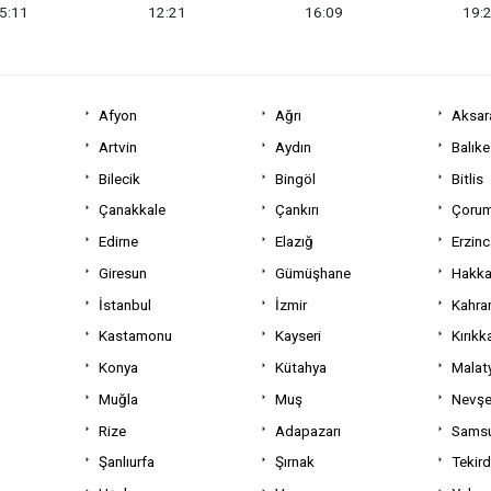
5:11
12:21
16:09
19:
Afyon
Ağrı
Aksar
Artvin
Aydın
Balıke
Bilecik
Bingöl
Bitlis
Çanakkale
Çankırı
Çoru
Edirne
Elazığ
Erzin
Giresun
Gümüşhane
Hakka
İstanbul
İzmir
Kahra
Kastamonu
Kayseri
Kırıkk
Konya
Kütahya
Malat
Muğla
Muş
Nevşe
Rize
Adapazarı
Sams
Şanlıurfa
Şırnak
Tekir