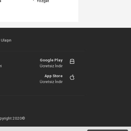
a
Yozgat
 Ulaşın
Google Play
i
Ücretsiz İndir
App Store
Ücretsiz İndir
 Copyright 2020©