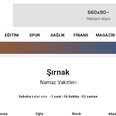
EĞİTİM
SPOR
SAĞLIK
FİNANS
MAGAZİN
Şırnak
Namaz Vakitleri
Sabaha
kalan süre :
-1 saat -26 dakika -32 saniye
üneş
Öğle
İkindi
Akş