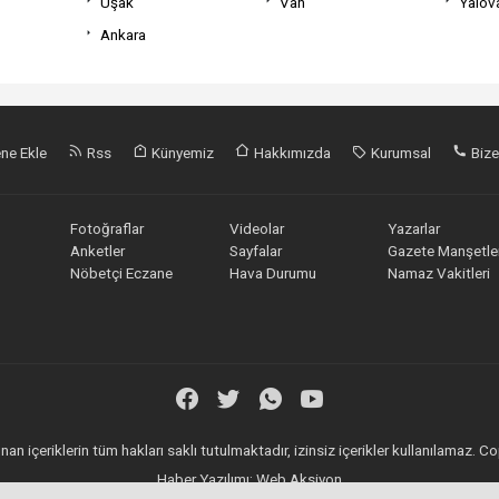
Uşak
Van
Yalov
Ankara
ne Ekle
Rss
Künyemiz
Hakkımızda
Kurumsal
Bize
Fotoğraflar
Videolar
Yazarlar
Anketler
Sayfalar
Gazete Manşetler
Nöbetçi Eczane
Hava Durumu
Namaz Vakitleri
an içeriklerin tüm hakları saklı tutulmaktadır, izinsiz içerikler kullanılamaz.
Haber Yazılımı:
Web Aksiyon