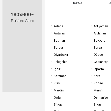
03:50
0
Adana
Adıyaman
Antalya
Ardahan
Batman
Bayburt
Burdur
Bursa
Diyarbakır
Düzce
Eskişehir
Gaziantep
Iğdır
Isparta
Karaman
Kars
Kilis
Kocaeli
Mardin
Mersin
Ordu
Osmaniye
Sinop
Sivas