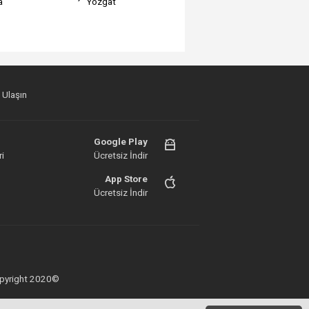
a
Yozgat
 Ulaşın
Google Play
i
Ücretsiz İndir
App Store
Ücretsiz İndir
 Copyright 2020©