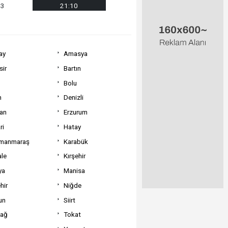
43
21:10
ay
Amasya
sir
Bartın
Bolu
m
Denizli
can
Erzurum
ri
Hatay
manmaraş
Karabük
ale
Kırşehir
ya
Manisa
hir
Niğde
un
Siirt
dağ
Tokat