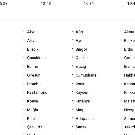
5:33
12:43
16:31
19:
Afyon
Ağrı
Aksar
Artvin
Aydın
Balıke
Bilecik
Bingöl
Bitlis
Çanakkale
Çankırı
Çoru
Edirne
Elazığ
Erzin
Giresun
Gümüşhane
Hakka
İstanbul
İzmir
Kahra
Kastamonu
Kayseri
Kırıkk
Konya
Kütahya
Malat
Muğla
Muş
Nevşe
Rize
Adapazarı
Sams
Şanlıurfa
Şırnak
Tekir